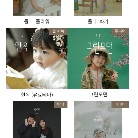
돌 ㅣ 플라워
돌 ㅣ 화가
주니어
돌 한복
그린모던
한옥 (유료테마)
만삭
베이비