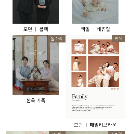
모던 ㅣ 블랙
백일 ㅣ 네츄럴
만삭
돌 가족
한옥 가족
모던 ㅣ 패밀리브라운