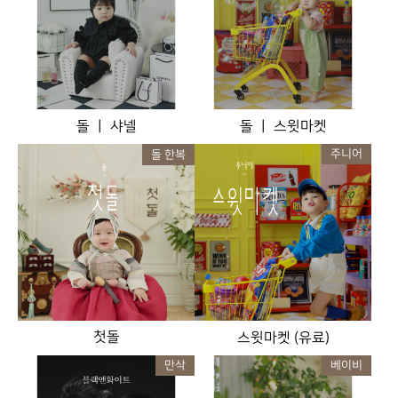
돌 ㅣ 샤넬
돌 ㅣ 스윗마켓
주니어
돌 한복
첫돌
스윗마켓 (유료)
만삭
베이비