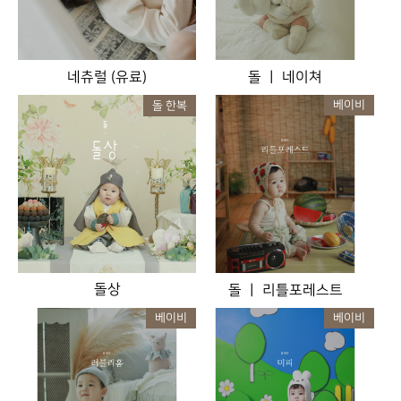
네츄럴 (유료)
돌 ㅣ 네이쳐
베이비
돌 한복
돌상
돌 ㅣ 리틀포레스트
베이비
베이비