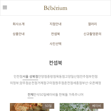
회사소개
지점안내
갤러리
상품안내
컨셉북
신규촬영문의
사진선택
컨셉북
인천점
안양점
중랑점
목동점
고양일산점
전주점
부천점
서울 성북점
의정부,양주점
순천점
거제점
구미점
원주점
춘천점
세종점
부산-오픈예정
전체
만삭
50일
베이비
주니어
돌 한복
돌 가족
50일
베이비