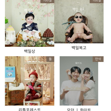
100일
100일
백일복고
백일상
돌
만삭
리틀포레스트
모던 ㅣ 화이트