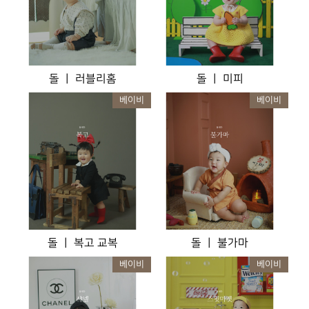
돌 ㅣ 러블리홈
돌 ㅣ 미피
베이비
베이비
돌 ㅣ 복고 교복
돌 ㅣ 불가마
베이비
베이비