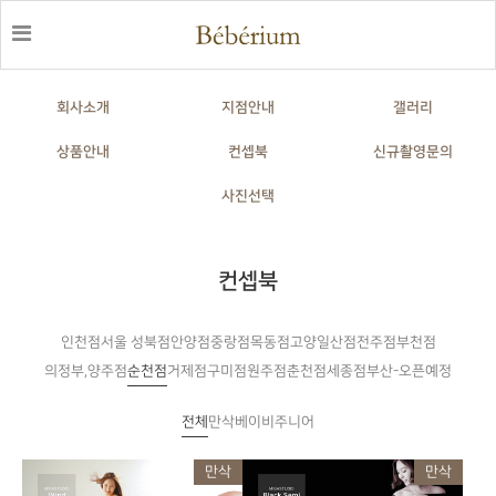
회사소개
지점안내
갤러리
상품안내
컨셉북
신규촬영문의
사진선택
컨셉북
인천점
안양점
중랑점
목동점
고양일산점
전주점
부천점
서울 성북점
의정부,양주점
순천점
거제점
구미점
원주점
춘천점
세종점
부산-오픈예정
전체
만삭
베이비
주니어
만삭
만삭