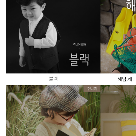
블랙
해남,해녀
주니어