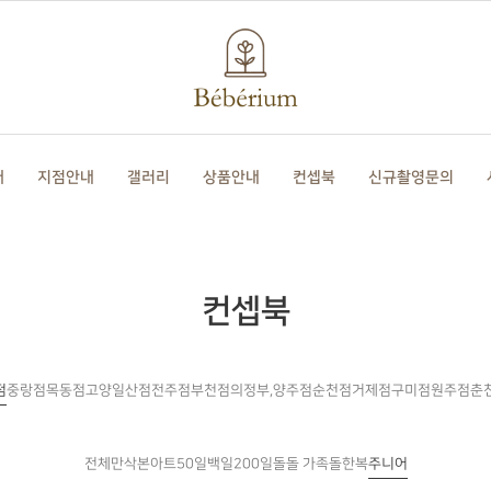
개
지점안내
갤러리
상품안내
컨셉북
신규촬영문의
컨셉북
점
중랑점
목동점
고양일산점
전주점
부천점
의정부,양주점
순천점
거제점
구미점
원주점
춘
전체
만삭
본아트
50일
백일
200일
돌
돌한복
주니어
돌 가족