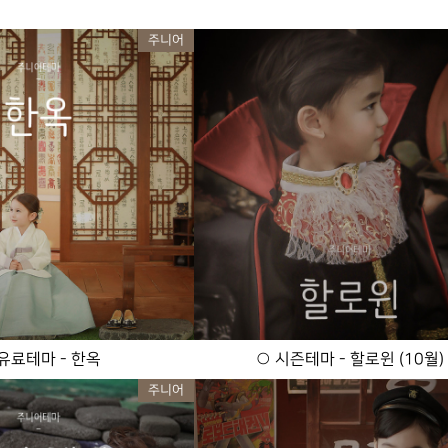
주니어
유료테마 - 한옥
○ 시즌테마 - 할로윈 (10월)
주니어