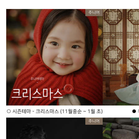
주니어
○ 시즌테마 - 크리스마스 (11월중순 ~ 1월 초)
● 
주니어