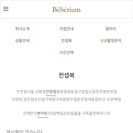
회사소개
지점안내
갤러리
상품안내
컨셉북
신규촬영문의
사진선택
컨셉북
인천점
안양점
중랑점
목동점
고양일산점
전주점
부천점
서울 성북점
의정부,양주점
순천점
거제점
구미점
원주점
춘천점
세종점
부산-오픈예정
전체
만삭
본아트
50일
백일
200일
돌
돌한복
주니어
돌 가족
게시물이 없습니다.