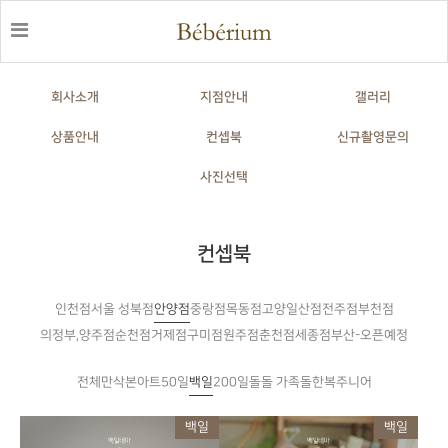
회사소개
지점안내
갤러리
상품안내
컨셉북
신규촬영문의
사진선택
컨셉북
인천점
안양점
중랑점
목동점
고양일산점
전주점
부천점
서울 성북점
의정부,양주점
순천점
거제점
구미점
원주점
춘천점
세종점
부산-오픈예정
전체
만삭
본아트
50일
백일
200일
돌
돌한복
주니어
돌 가족
백일
백일