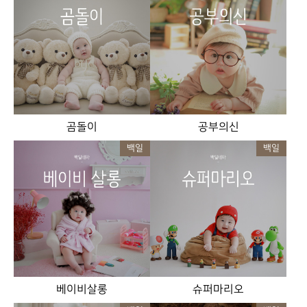
곰돌이
공부의신
백일
백일
베이비살롱
슈퍼마리오