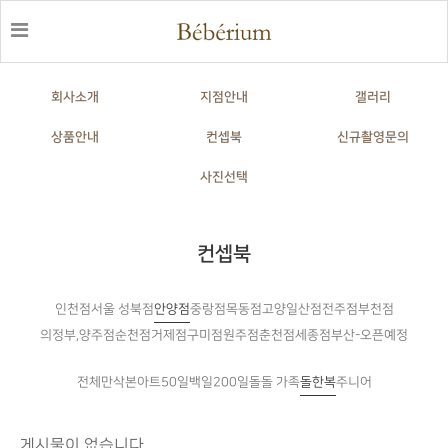
회사소개
지점안내
갤러리
상품안내
컨셉북
신규촬영문의
사진선택
컨셉북
인천점
안양점
중랑점
목동점
고양일산점
전주점
부천점
서울 성북점
의정부,양주점
순천점
거제점
구미점
원주점
춘천점
세종점
부산-오픈예정
전체
만삭
본아트
50일
백일
200일
돌
돌한복
주니어
돌 가족
게시물이 없습니다.