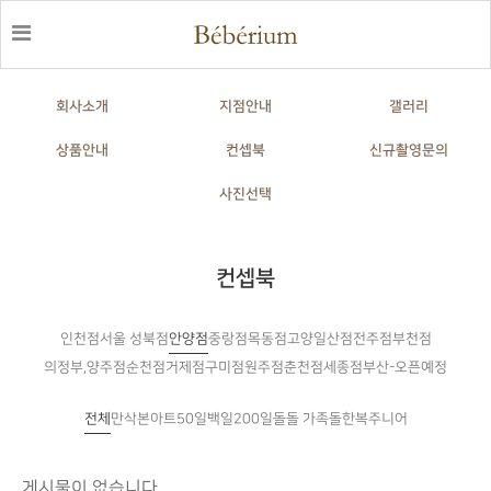
회사소개
지점안내
갤러리
상품안내
컨셉북
신규촬영문의
사진선택
컨셉북
인천점
안양점
중랑점
목동점
고양일산점
전주점
부천점
서울 성북점
의정부,양주점
순천점
거제점
구미점
원주점
춘천점
세종점
부산-오픈예정
전체
만삭
본아트
50일
백일
200일
돌
돌한복
주니어
돌 가족
게시물이 없습니다.