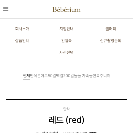
회사소개
지점안내
갤러리
상품안내
컨셉북
신규촬영문의
사진선택
전체
만삭
본아트
50일
백일
200일
돌
돌한복
주니어
돌 가족
만삭
레드 (red)