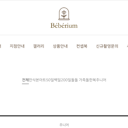
개
지점안내
갤러리
상품안내
컨셉북
신규촬영문의
전체
만삭
본아트
50일
백일
200일
돌
돌한복
주니어
돌 가족
주니어