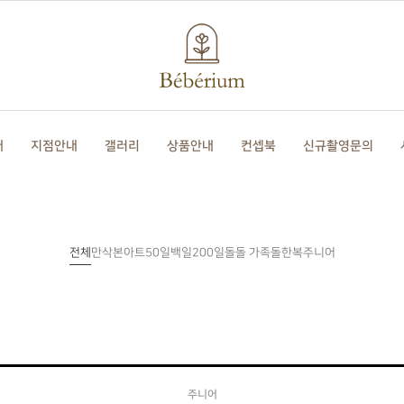
개
지점안내
갤러리
상품안내
컨셉북
신규촬영문의
전체
만삭
본아트
50일
백일
200일
돌
돌한복
주니어
돌 가족
주니어