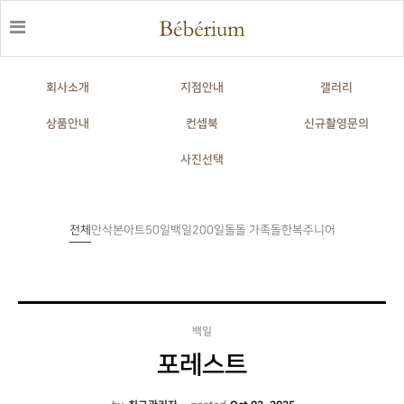
회사소개
지점안내
갤러리
상품안내
컨셉북
신규촬영문의
사진선택
전체
만삭
본아트
50일
백일
200일
돌
돌한복
주니어
돌 가족
백일
포레스트