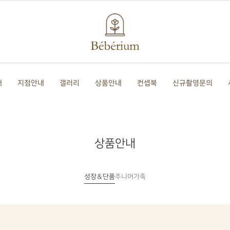
개
지점안내
갤러리
상품안내
컨셉북
신규촬영문의
상품안내
성장＆단품
주니어
가족