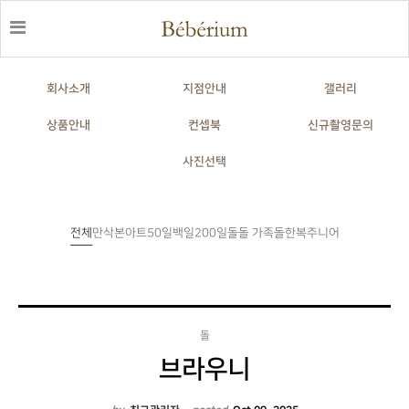
회사소개
지점안내
갤러리
상품안내
컨셉북
신규촬영문의
사진선택
전체
만삭
본아트
50일
백일
200일
돌
돌한복
주니어
돌 가족
돌
브라우니