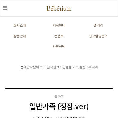
회사소개
지점안내
갤러리
상품안내
컨셉북
신규촬영문의
사진선택
전체
만삭
본아트
50일
백일
200일
돌
돌한복
주니어
돌 가족
돌 가족
일반가족 (정장.ver)